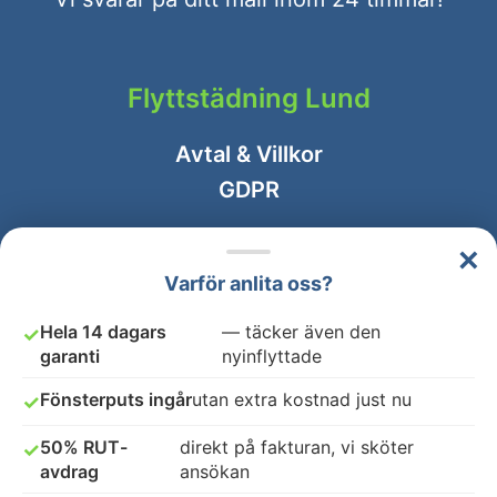
Flyttstädning Lund
Avtal & Villkor
GDPR
ANSLUT DITT FÖRETAG
×
Varför anlita oss?
Hela 14 dagars
— täcker även den
✓
garanti
nyinflyttade
Fönsterputs ingår
utan extra kostnad just nu
✓
50% RUT-
direkt på fakturan, vi sköter
✓
avdrag
ansökan